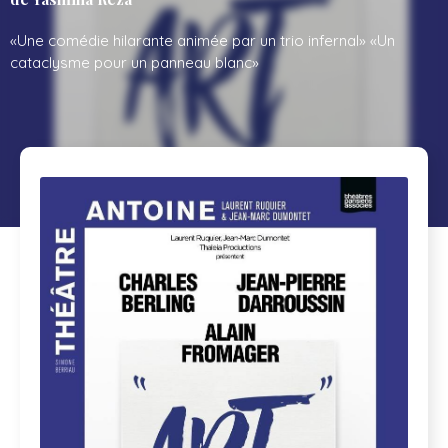
«Une comédie hilarante animée par un trio infernal» «Un
cataclysme pour un panneau blanc»