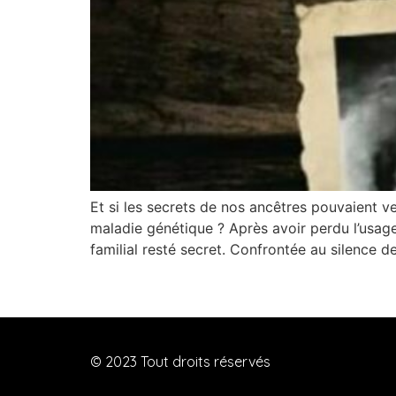
Et si les secrets de nos ancêtres pouvaient ve
maladie génétique ? Après avoir perdu l’usa
familial resté secret. Confrontée au silence d
© 2023 Tout droits réservés